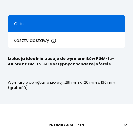
Opis
Koszty dostawy
Cena nie zawiera ewentualnych kosztów płatności
Izolacja idealnie pasuje do wymienników
PGM-1c-
40 oraz PGM-1c-50
dostępnych w naszej ofercie.
Wymiary wewnętrzne izolacji 291 mm x 120 mm x 130 mm
(grubość).
PROMAGSKLEP.PL