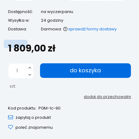
Dostępność:
na wyczerpaniu
Wysyłka w:
24 godziny
Dostawa:
Darmowa
sprawdź formy dostawy
Cena nie zawiera ewentualnych kosztów płatności
1 809,00 zł
do koszyka
szt.
dodaj do przechowalni
Kod produktu:
PGM-1c-90
zapytaj o produkt
poleć znajomemu