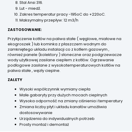
Stal Ansi 316.
Lut - miedź.
Zakres temperatur pracy -195oC do +220oC.
Maksymalny przepływ: 12 m3/h
ZASTOSOWANIE:
Przyłączenie kotłów na paliwa stałe ( węglowe, miałowe na
ekogroszek ) lub kominka z płaszczem wodnym do
zamkniętego układu instalacji co z kotłem gazowym ,
również panele (kolektory ) słoneczne oraz podgrzewacze
wody użytkowej zasilane ciepłem z kotłów. Ogrzewanie
podłogowe zasilane z wysokotemperaturowych kotłów na
paliwa stałe , węzły cieplne.
ZALETY
Wysoki współczynnik wymiany ciepła
Małe gabaryty przy dużych mocach cieplnych
Wysoka odporność na zmiany ciśnienia i temperatury
Zmiana liczby płyt i układu kanałów umożliwia
dostosowywanie
Urządzenia do indywidualnych potrzeb
Prosty montaż i demontaż