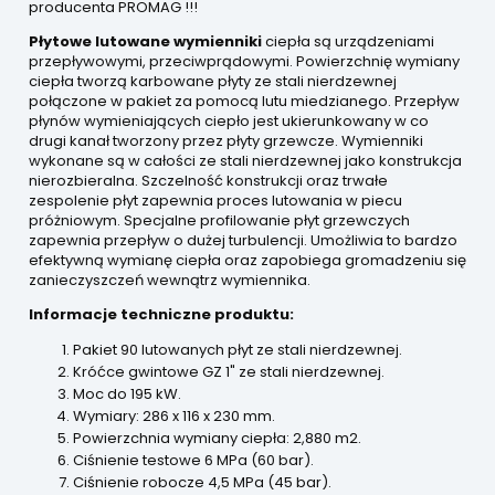
producenta PROMAG !!!
Płytowe lutowane wymienniki
ciepła są urządzeniami
przepływowymi, przeciwprądowymi. Powierzchnię wymiany
ciepła tworzą karbowane płyty ze stali nierdzewnej
połączone w pakiet za pomocą lutu miedzianego. Przepływ
płynów wymieniających ciepło jest ukierunkowany w co
drugi kanał tworzony przez płyty grzewcze. Wymienniki
wykonane są w całości ze stali nierdzewnej jako konstrukcja
nierozbieralna. Szczelność konstrukcji oraz trwałe
zespolenie płyt zapewnia proces lutowania w piecu
próżniowym. Specjalne profilowanie płyt grzewczych
zapewnia przepływ o dużej turbulencji. Umożliwia to bardzo
efektywną wymianę ciepła oraz zapobiega gromadzeniu się
zanieczyszczeń wewnątrz wymiennika.
Informacje techniczne produktu:
Pakiet 90 lutowanych płyt ze stali nierdzewnej.
Króćce gwintowe GZ 1" ze stali nierdzewnej.
Moc do 195 kW.
Wymiary: 286 x 116 x 230 mm.
Powierzchnia wymiany ciepła: 2,880 m2.
Ciśnienie testowe 6 MPa (60 bar).
Ciśnienie robocze 4,5 MPa (45 bar).