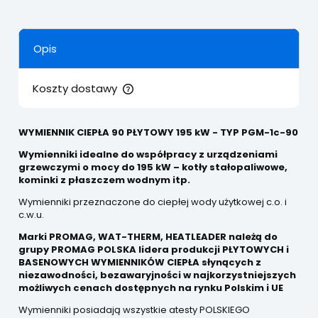
Opis
Koszty dostawy
Cena nie zawiera ewentualnych kosztów płatności
WYMIENNIK CIEPŁA 90 PŁYTOWY 195 kW - TYP PGM-1c-90
Wymienniki idealne do współpracy z urządzeniami
grzewczymi o mocy do 195 kW – kotły stałopaliwowe,
kominki z płaszczem wodnym itp.
Wymienniki przeznaczone do ciepłej wody użytkowej c.o. i
c.w.u.
Marki PROMAG, WAT-THERM, HEATLEADER należą do
grupy PROMAG POLSKA lidera produkcji PŁYTOWYCH i
BASENOWYCH WYMIENNIKÓW CIEPŁA słynących z
niezawodności, bezawaryjności w najkorzystniejszych
możliwych cenach dostępnych na rynku Polskim i UE
Wymienniki posiadają wszystkie atesty POLSKIEGO