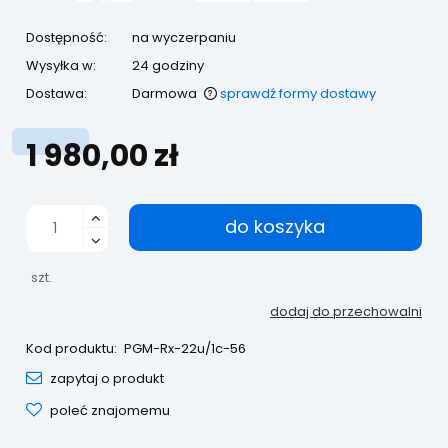
Dostępność:
na wyczerpaniu
Wysyłka w:
24 godziny
Dostawa:
Darmowa
sprawdź formy dostawy
Cena nie zawiera ewentualnych kosztów płatności
1 980,00 zł
do koszyka
szt.
dodaj do przechowalni
Kod produktu:
PGM-Rx-22u/1c-56
zapytaj o produkt
poleć znajomemu