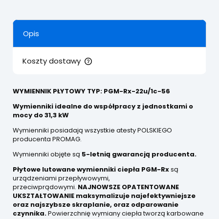
Opis
Koszty dostawy
Cena nie zawiera ewentualnych kosztów płatności
WYMIENNIK PŁYTOWY TYP: PGM-Rx-22u/1c-56
Wymienniki idealne do współpracy z jednostkami o
mocy do 31,3 kW
Wymienniki posiadają wszystkie atesty POLSKIEGO
producenta PROMAG.
Wymienniki objęte są
5-letnią gwarancją producenta.
Płytowe lutowane wymienniki
ciepła
PGM-Rx
są
urządzeniami przepływowymi,
przeciwprądowymi.
NAJNOWSZE OPATENTOWANE
UKSZTAŁTOWANIE
maksymalizuje
najefektywniejsze
oraz najszybsze skraplanie, oraz odparowanie
czynnika.
Powierzchnię wymiany ciepła tworzą karbowane