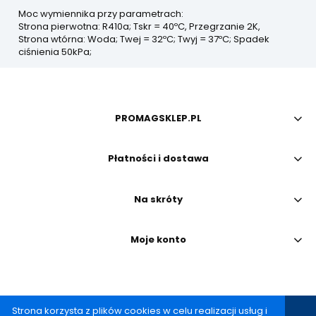
Moc wymiennika przy parametrach:
Strona pierwotna: R410a; Tskr = 40ºC, Przegrzanie 2K,
Strona wtórna: Woda; Twej = 32ºC; Twyj = 37ºC; Spadek
ciśnienia 50kPa;
PROMAGSKLEP.PL
Płatności i dostawa
Na skróty
Moje konto
Strona korzysta z plików cookies w celu realizacji usług i