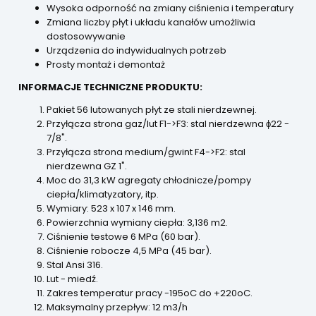
Wysoka odporność na zmiany ciśnienia i temperatury
Zmiana liczby płyt i układu kanałów umożliwia
dostosowywanie
Urządzenia do indywidualnych potrzeb
Prosty montaż i demontaż
INFORMACJE TECHNICZNE PRODUKTU:
Pakiet 56 lutowanych płyt ze stali nierdzewnej.
Przyłącza strona gaz/lut F1->F3: stal nierdzewna ϕ22 -
7/8".
Przyłącza strona medium/gwint F4->F2: stal
nierdzewna GZ 1".
Moc do 31,3 kW agregaty chłodnicze/pompy
ciepła/klimatyzatory, itp.
Wymiary: 523 x 107 x 146 mm.
Powierzchnia wymiany ciepła: 3,136 m2.
Ciśnienie testowe 6 MPa (60 bar).
Ciśnienie robocze 4,5 MPa (45 bar).
Stal Ansi 316.
Lut - miedź.
Zakres temperatur pracy -195oC do +220oC.
Maksymalny przepływ: 12 m3/h