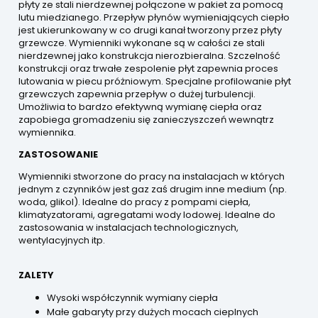
płyty ze stali nierdzewnej połączone w pakiet za pomocą
lutu miedzianego. Przepływ płynów wymieniających ciepło
jest ukierunkowany w co drugi kanał tworzony przez płyty
grzewcze. Wymienniki wykonane są w całości ze stali
nierdzewnej jako konstrukcja nierozbieralna. Szczelność
konstrukcji oraz trwałe zespolenie płyt zapewnia proces
lutowania w piecu próżniowym. Specjalne profilowanie płyt
grzewczych zapewnia przepływ o dużej turbulencji.
Umożliwia to bardzo efektywną wymianę ciepła oraz
zapobiega gromadzeniu się zanieczyszczeń wewnątrz
wymiennika.
ZASTOSOWANIE
Wymienniki stworzone do pracy na instalacjach w których
jednym z czynników jest gaz zaś drugim inne medium (np.
woda, glikol). Idealne do pracy z pompami ciepła,
klimatyzatorami, agregatami wody lodowej. Idealne do
zastosowania w instalacjach technologicznych,
wentylacyjnych itp.
ZALETY
Wysoki współczynnik wymiany ciepła
Małe gabaryty przy dużych mocach cieplnych